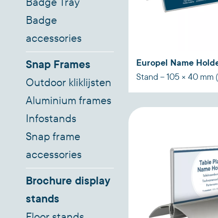
Badge Tray
Badge
accessories
Europel Name Holde
Snap Frames
Stand – 105 × 40 mm (
Outdoor kliklijsten
Piece Set
Aluminium frames
Infostands
Snap frame
accessories
Brochure display
stands
Floor stands