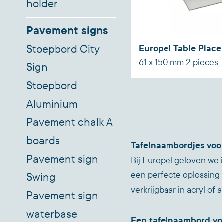
holder
Pavement signs
Europel Table Plac
Stoepbord City
61 x 150 mm 2 pieces
Sign
Acrylic/Aluminium
Stoepbord
Aluminium
Pavement chalk A
boards
Tafelnaambordjes voor 
Pavement sign
Bij Europel geloven we i
een perfecte oplossing 
Swing
verkrijgbaar in acryl of 
Pavement sign
waterbase
Een tafelnaambord v