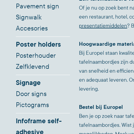
Pavement sign
Of je nu op zoek bent n
Signwalk
een restaurant, hotel, 
presentatiemiddelen
? 
Accesories
Poster holders
Hoogwaardige materi
Bij Europel staan kwal
Posterhouder
tafelnaambordjes zijn d
Zelfklevend
van snelheid en efficien
en adequaat leveren. On
Signage
levering.
Door signs
Pictograms
Bestel bij Europel
Ben je op zoek naar tafe
Infoframe self-
tafelnaambordjes. Wist 
adhesive