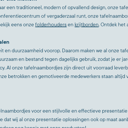
aar een traditioneel, modern of opvallend design, onze taf
conferentiecentrum of vergaderzaal runt, onze tafelnaambo
Bekijk eens onze
folderhouders
en
krijtborden
. Ontdek het
alen
iteit en duurzaamheid voorop. Daarom maken we al onze ta
uurzaam en bestand tegen dagelijks gebruik, zodat je er ja
cy. Al onze tafelnaambordjes zijn direct uit voorraad lever
ze betrokken en gemotiveerde medewerkers staan altijd voo
lnaambordjes voor een stijlvolle en effectieve presentatie 
je dat wij al onze presentatie oplossingen ook op maat a