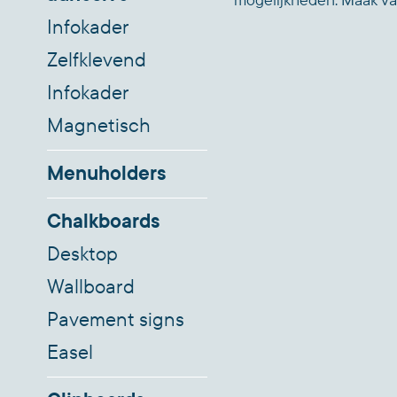
mogelijkheden. Maak v
Infokader
Zelfklevend
Infokader
Magnetisch
Menuholders
Chalkboards
Desktop
Wallboard
Pavement signs
Easel